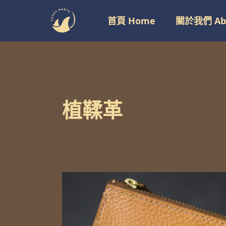
跳
首頁 Home
關於我們 Abo
至
主
要
內
容
植鞣革
手
工
皮