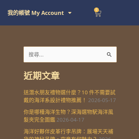
0
購
我的帳號 My Account
物
籃
搜
尋
近期文章
關
鍵
送潛水朋友禮物選什麼？10 件不需要試
字
戴的海洋系設計禮物推薦！
2026-05-17
:
你是哪種海洋生物？深海選物駅海洋風
髮夾完全圖鑑
2026-04-17
海洋好夥伴皮革行李吊牌：展場天天補