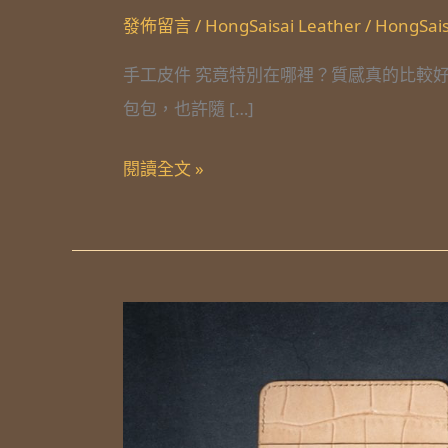
好
發佈留言
/
HongSaisai Leather
/
HongSais
嗎？
手工皮件 究竟特別在哪裡？質感真的比較
包包，也許隨 […]
閱讀全文 »
植
鞣
革
是