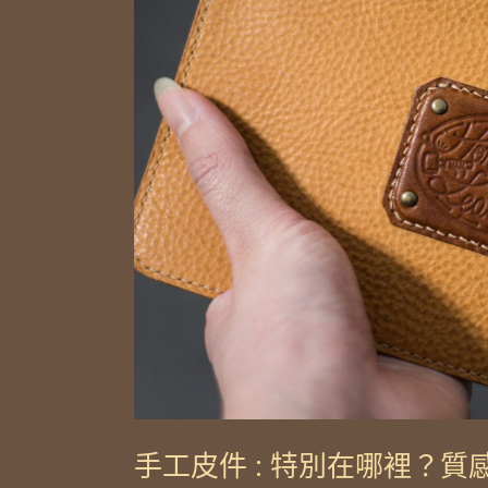
件
:
特
別
在
哪
裡？
質
感
真
的
比
較
手工皮件 : 特別在哪裡？