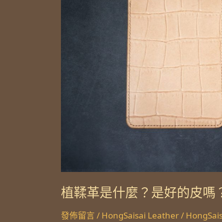
什
麼？
是
好
的
皮
嗎？
植鞣革是什麼？是好的皮嗎
發佈留言
/
HongSaisai Leather
/
HongSais