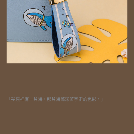
「夢境裡有一片海，那片海蕩漾著宇宙的色彩。」