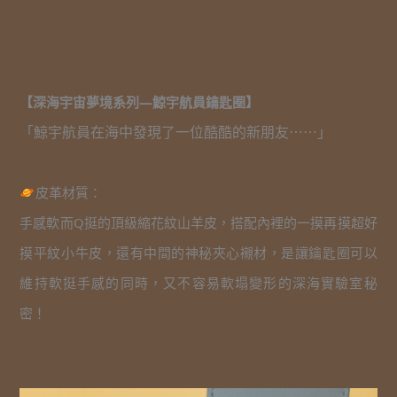
【深海宇宙夢境系列—
鯨宇航員鑰匙圈
】
「鯨宇航員在海中發現了一位酷酷的新朋友⋯⋯」
皮革材質：
手感軟而Q挺的頂級縮花紋山羊皮，搭配內裡的一摸再摸超好
摸平紋小牛皮，還有中間的神秘夾心襯材，是讓鑰匙圈可以
維持軟挺手感的同時，又不容易軟塌變形的深海實驗室秘
密！