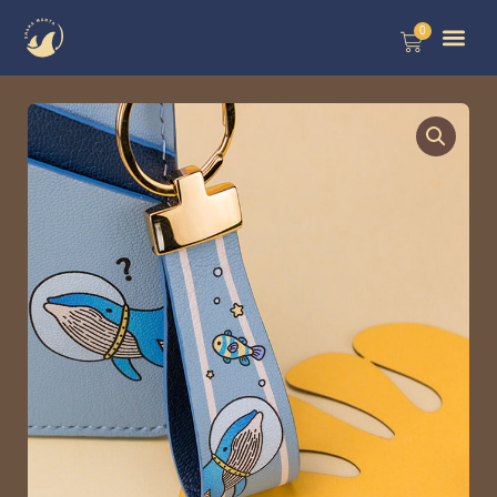
跳
0
購
至
物
籃
主
要
內
容