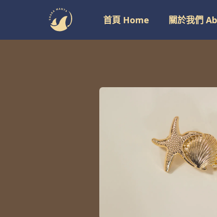
跳
首頁 Home
關於我們 Abo
至
主
要
內
容