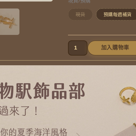
金
現貨/預購
邊
現貨
預購每週補貨
晨
浪
金
加入購物車
屬
小
髮
夾
數
量