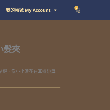
0
購
我的帳號 My Account
物
籃
小髮夾
點綴，像小小浪花在耳邊跳舞