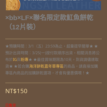
×bb×LF×聯名限定款魟魚餅乾
（12片裝）
★預購時間：3/1（五）23:59為止，超量提早關單★ ★
預計出貨時間：3/25(一)按付款順序出貨，相關消息將公
布於
IG
與
粉專
★ ★最佳賞味期限為10天，到貨請儘速取
貨★ ★若合購
海洋餅乾嘉年華專區
的商品，請直接加購
專區內商品的加購餅乾選項，才會有優惠價唷！★
NT$
150
已售完