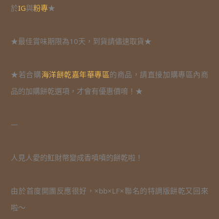
於
IG
與
粉專
★
★最佳賞味期限為10天，到貨請儘速取貨★
★若合購
海洋餅乾嘉年華專區
的商品，請直接加購專區內商
品的加購餅乾選項，才會有優惠價唷！★
—
人見人愛的魟財幣變成香噴噴的餅乾啦！
由於首度開團反應很好，×bb×LF×聯名的特調版餅乾又回來
啦～