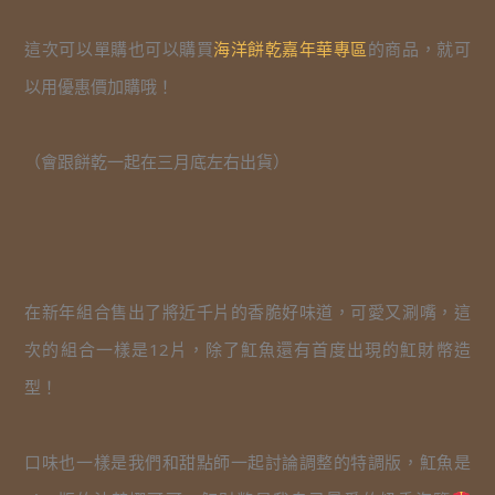
這次可以單購也可以購買
海洋餅乾嘉年華專區
的商品，就可
以用優惠價加購哦！
（會跟餅乾一起在三月底左右出貨）
在新年組合售出了將近千片的香脆好味道，可愛又涮嘴，這
次的組合一樣是12片，除了魟魚還有首度出現的魟財幣造
型！
口味也一樣是我們和甜點師一起討論調整的特調版，魟魚是