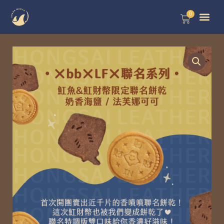
跳
0
購
至
物
籃
主
要
內
容