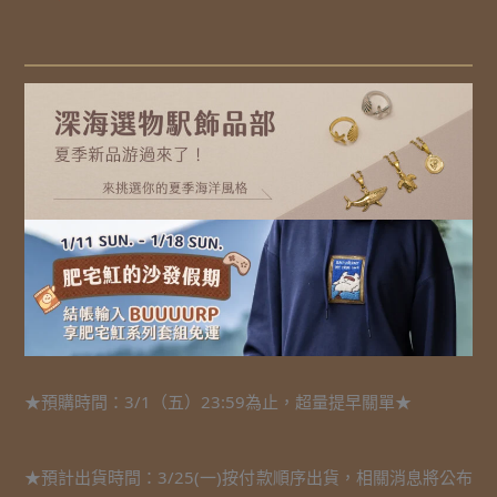
★預購時間：3/1（五）23:59為止，超量提早關單★
★預計出貨時間：3/25(一)按付款順序出貨，相關消息將公布