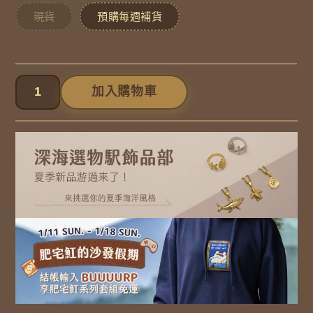
島
現貨
預購每週補貨
金
礁
金
加入購物車
屬
小
髮
夾
數
量