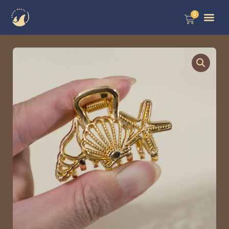
跳
0
購
至
物
籃
主
要
內
容