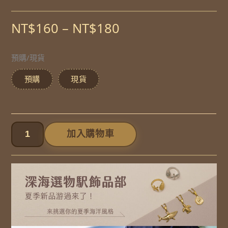
價
NT$
160
–
NT$
180
格
預購/現貨
呆
範
呆
圍：
預購
現貨
鯊
NT$160
髮
到
夾
NT$180
加入購物車
數
量