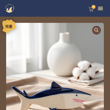
跳
0
購
至
物
籃
主
特惠
要
內
容