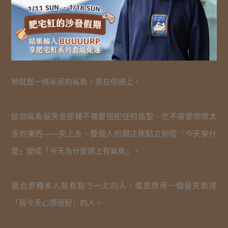
牠就是一條呆呆的鯊魚，長在你頭上。
這款鯊魚髮夾是那種不需要搭配任何造型、也不需要你想太
多的東西——夾上去，整個人的關注焦點立刻從「今天穿什
麼」變成「今天為什麼頭上有鯊魚」。
適合那種本人就有點ㄎ一ㄤ的人，或是想用一個髮夾表達
「我今天心情很好」的人。