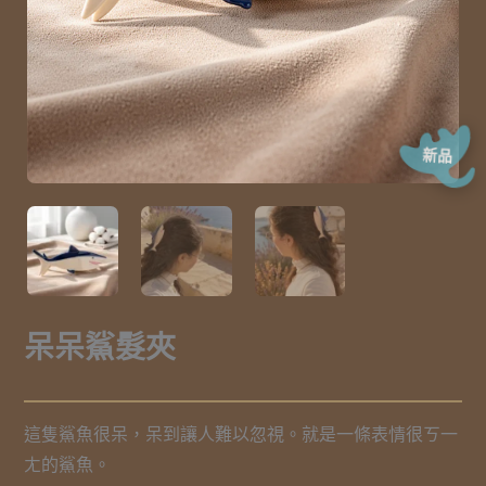
新品
呆呆鯊髮夾
這隻鯊魚很呆，呆到讓人難以忽視。就是一條表情很ㄎ一
ㄤ的鯊魚。