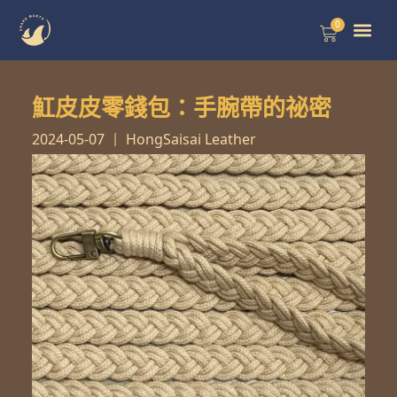
跳
0
購
至
物
籃
主
魟皮皮零錢包：手腕帶的祕密
要
內
2024-05-07
HongSaisai Leather
容