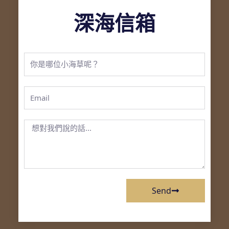
深海信箱
你
是
Email
哪
位
想
小
對
海
魟
草
骰
Send
篩
說