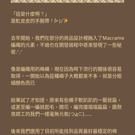
「這是什麼啊？」
是魟皮皮的手腕帶！ᐕ)ﾉ
去年開始，我們在部分的商品設計裡融入了Macrame
編織的元素，不過也在開發過程中逐漸發現了一些秘
密.ᐟ‪.ᐟ‪
像是編織用的棉繩，現在因為時下流行的關係很容易
取得，一開始以為這種繩子大概都差不多，就是分粗
細顏色而已
結果試了才知道，原來有些繩子軟趴趴的一壓就扁，
或甚至編一編就起毛、開花，編完還塌塌扁扁，跟熬
夜趕工的我們一樣毫無元氣(つд⊂)……
後來我們選用了目前所能找到品質最好最穩定的棉